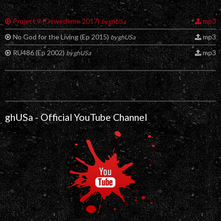
Project 9 (Öswedeme 2017)
mp3
by ghUSa
No God for the Living (Ep 2015)
mp3
by ghUSa
RU486 (Ep 2002)
mp3
by ghUSa
ghUSa - Official YouTube Channel