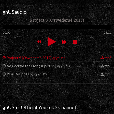
ghUSaudio
Project 9 (Öswedeme 2017)
00:00
03:11
Project 9 (Öswedeme 2017)
mp3
by ghUSa
No God for the Living (Ep 2015)
mp3
by ghUSa
RU486 (Ep 2002)
mp3
by ghUSa
ghUSa - Official YouTube Channel