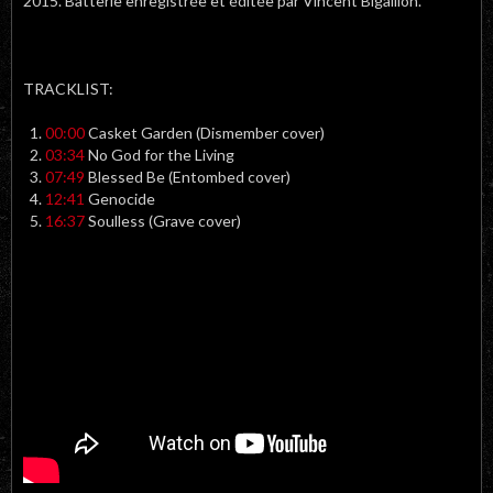
2015. Batterie enregistrée et éditée par Vincent Bigaillon.
TRACKLIST:
00:00
​​ Casket Garden (Dismember cover)
03:34
​ No God for the Living
07:49
​ Blessed Be (Entombed cover)
12:41
​ Genocide
16:37
​ Soulless (Grave cover)