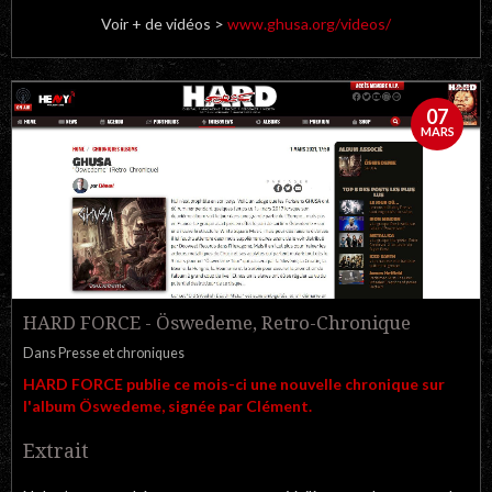
Voir + de vidéos >
www.ghusa.org/videos/
07
MARS
HARD FORCE - Öswedeme, Retro-Chronique
Dans
Presse et chroniques
HARD FORCE publie ce mois-ci une nouvelle chronique sur
l'album Öswedeme, signée par Clément.
Extrait