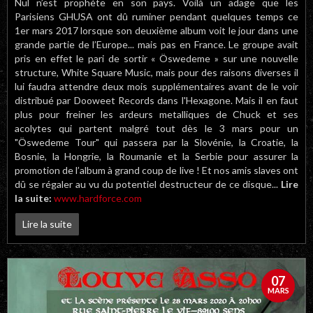
Nul n’est prophète en son pays. Voilà un adage que les
Parisiens GHUSA ont dû ruminer pendant quelques temps ce
1er mars 2017 lorsque son deuxième album voit le jour dans une
grande partie de l’Europe... mais pas en France. Le groupe avait
pris en effet le pari de sortir « Öswedeme » sur une nouvelle
structure, White Square Music, mais pour des raisons diverses il
lui faudra attendre deux mois supplémentaires avant de le voir
distribué par Dooweet Records dans l'Hexagone. Mais il en faut
plus pour freiner les ardeurs metalliques de Chuck et ses
acolytes qui partent malgré tout dès le 3 mars pour un
"Öswedeme Tour" qui passera par la Slovénie, la Croatie, la
Bosnie, la Hongrie, la Roumanie et la Serbie pour assurer la
promotion de l’album à grand coup de live ! Et nos amis slaves ont
dû se régaler au vu du potentiel destructeur de ce disque...
Lire
la suite:
www.hardforce.com
Lire la suite
07
MARS