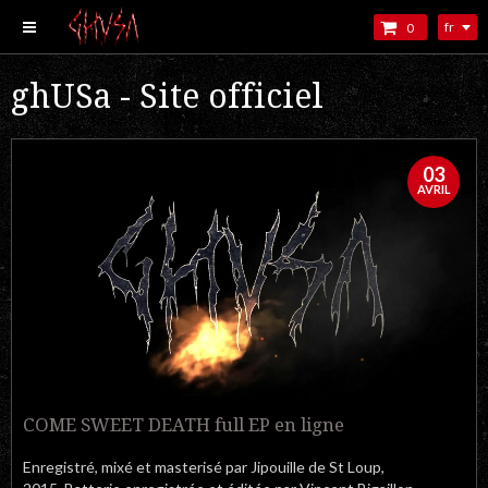
fr
0
ghUSa - Site officiel
03
AVRIL
COME SWEET DEATH full EP en ligne
Enregistré, mixé et masterisé par Jipouille de St Loup,